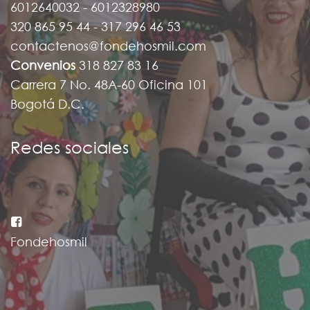
6012640032 - 6012328980
320 865 95 44 - 317 296 46 53
contactenos@fondehosmil.com
Convenios
318 827 83 16
Carrera 7 No. 48A-60 Oficina 101
Bogotá D.C.
Redes sociales
Fondehosmil