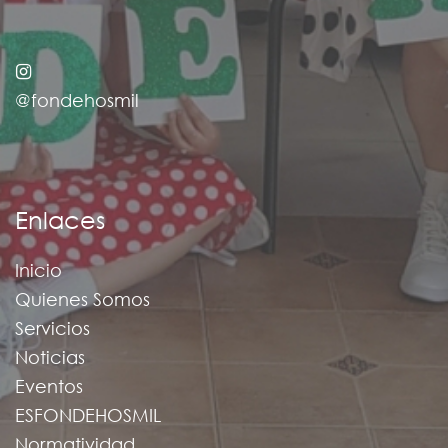
@fondehosmil
Enlaces
Inicio
Quienes Somos
Servicios
Noticias
Eventos
ESFONDEHOSMIL
Normatividad