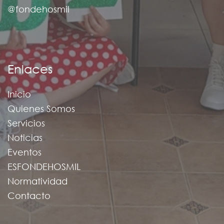
@fondehosmil
Enlaces
Inicio
Quienes Somos
Servicios
Noticias
Eventos
ESFONDEHOSMIL
Normatividad
Contacto