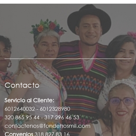
Contacto
Servicio al Cliente:
6012640032 - 6012328980
320 865 95 44 - 317 296 46 53
contactenos@fondehosmil.com
Convenios
318 827 83 16