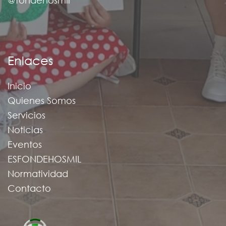
@fondehosmil
Enlaces
Inicio
Quienes Somos
Servicios
Noticias
Eventos
ESFONDEHOSMIL
Normatividad
Contacto