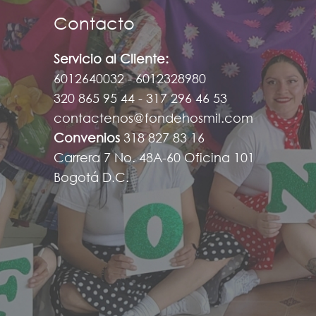
Contacto
Servicio al Cliente:
6012640032 - 6012328980
320 865 95 44 - 317 296 46 53
contactenos@fondehosmil.com
Convenios
318 827 83 16
Carrera 7 No. 48A-60 Oficina 101
Bogotá D.C.