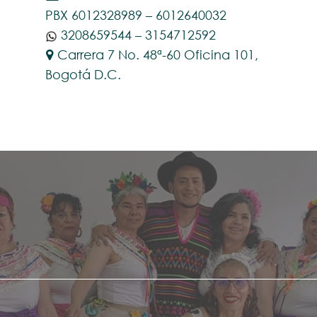
PBX 6012328989 – 6012640032
3208659544 – 3154712592
Carrera 7 No. 48ª-60 Oficina 101,
Bogotá D.C.