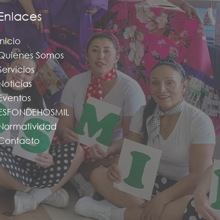
Enlaces
Inicio
Quienes Somos
Servicios
Noticias
Eventos
ESFONDEHOSMIL
Normatividad
Contacto