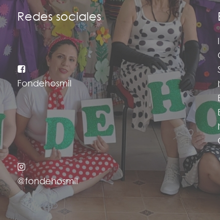
Redes sociales
Fondehosmil
@fondehosmil