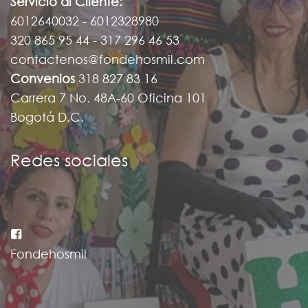
Servicio al Cliente:
6012640032 - 6012328980
320 865 95 44 - 317 296 46 53
contactenos@fondehosmil.com
Convenios
318 827 83 16
Carrera 7 No. 48A-60 Oficina 101
Bogotá D.C.
Redes sociales
Fondehosmil