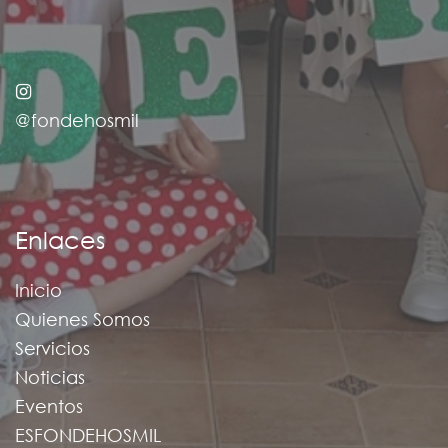
@fondehosmil
Enlaces
Inicio
Quienes Somos
Servicios
Noticias
Eventos
ESFONDEHOSMIL