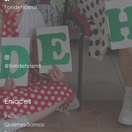
Fondehosmil
@fondehosmil
Enlaces
Inicio
Quienes Somos