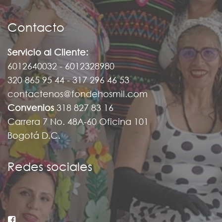
Contacto
Servicio al Cliente:
6012640032 - 6012328980
320 865 95 44 - 317 296 46 53
contactenos@fondehosmil.com
Convenios
318 827 83 16
Carrera 7 No. 48A-60 Oficina 101
Bogotá D.C.
Redes sociales