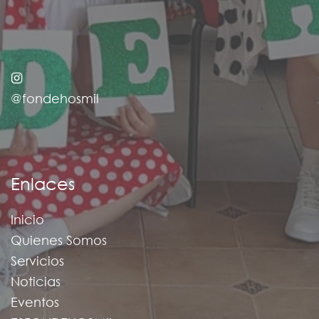
@fondehosmil
Enlaces
Inicio
Quienes Somos
Servicios
Noticias
Eventos