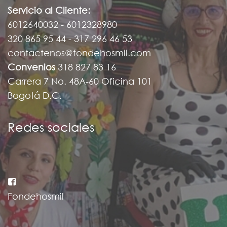
Servicio al Cliente:
6012640032 - 6012328980
320 865 95 44 - 317 296 46 53
contactenos@fondehosmil.com
Convenios
318 827 83 16
Carrera 7 No. 48A-60 Oficina 101
Bogotá D.C.
Redes sociales
Fondehosmil