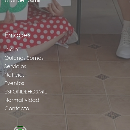
@fondehosmil
Enlaces
Inicio
Quienes Somos
Servicios
Noticias
Eventos
ESFONDEHOSMIL
Normatividad
Contacto