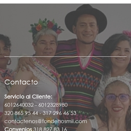
Contacto
Servicio al Cliente:
6012640032 - 6012328980
320 865 95 44 - 317 296 46 53
contactenos@fondehosmil.com
Convenios
318 827 83 16