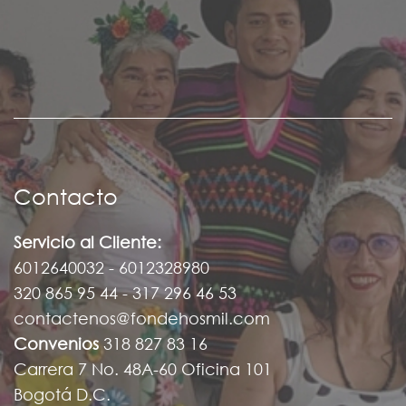
Contacto
Servicio al Cliente:
6012640032 - 6012328980
320 865 95 44 - 317 296 46 53
contactenos@fondehosmil.com
Convenios
318 827 83 16
Carrera 7 No. 48A-60 Oficina 101
Bogotá D.C.