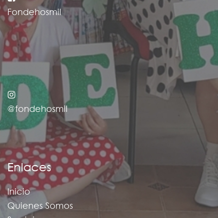
Fondehosmil
@fondehosmil
Enlaces
Inicio
Quienes Somos