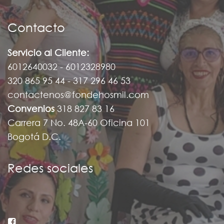
Contacto
Servicio al Cliente:
6012640032 - 6012328980
320 865 95 44 - 317 296 46 53
contactenos@fondehosmil.com
Convenios
318 827 83 16
Carrera 7 No. 48A-60 Oficina 101
Bogotá D.C.
Redes sociales