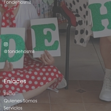
Fondehosmil
@fondehosmil
Enlaces
Inicio
Quienes Somos
Servicios