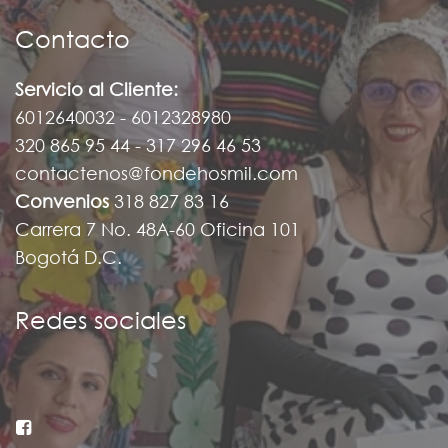
Contacto
Servicio al Cliente:
6012640032 - 6012328980
320 865 95 44 - 317 296 46 53
contactenos@fondehosmil.com
Convenios
318 827 83 16
Carrera 7 No. 48A-60 Oficina 101
Bogotá D.C.
Redes sociales