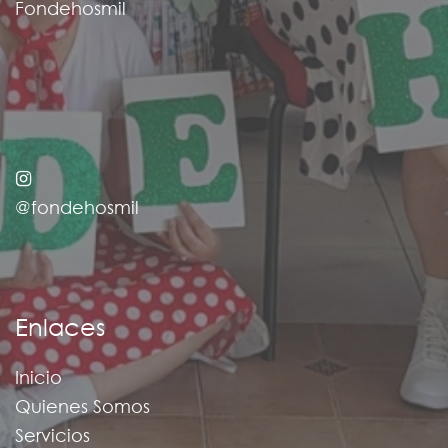
Fondehosmil
@fondehosmil
Enlaces
Inicio
Quienes Somos
Servicios