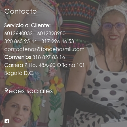
Contacto
Servicio al Cliente:
6012640032 - 6012328980
320 865 95 44 - 317 296 46 53
contactenos@fondehosmil.com
Convenios
318 827 83 16
Carrera 7 No. 48A-60 Oficina 101
Bogotá D.C.
Redes sociales