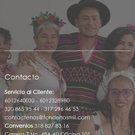
Contacto
Servicio al Cliente:
6012640032 - 6012328980
320 865 95 44 - 317 296 46 53
contactenos@fondehosmil.com
Convenios
318 827 83 16
Carrera 7 No. 48A-60 Oficina 101