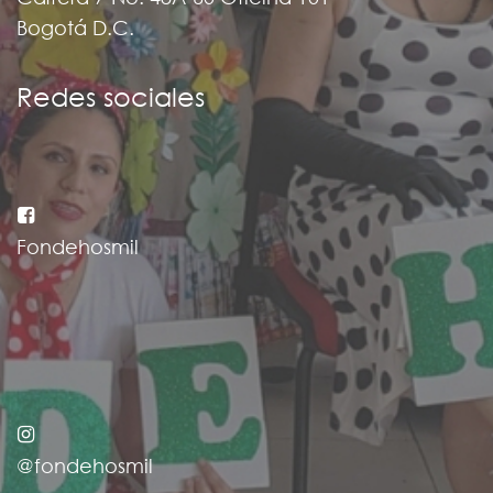
Bogotá D.C.
Redes sociales
Fondehosmil
@fondehosmil