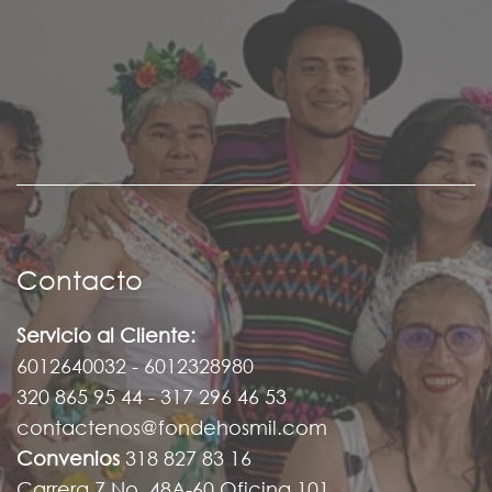
Contacto
Servicio al Cliente:
6012640032 - 6012328980
320 865 95 44 - 317 296 46 53
contactenos@fondehosmil.com
Convenios
318 827 83 16
Carrera 7 No. 48A-60 Oficina 101