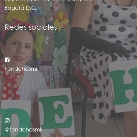
Bogotá D.C.
Redes sociales
Fondehosmil
@fondehosmil