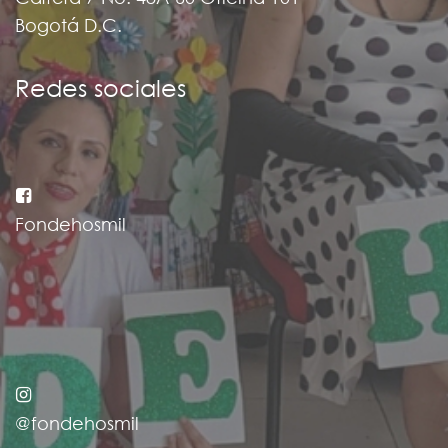
Bogotá D.C.
Redes sociales
Fondehosmil
@fondehosmil