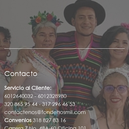
Contacto
Servicio al Cliente:
6012640032 - 6012328980
320 865 95 44 - 317 296 46 53
contactenos@fondehosmil.com
Convenios
318 827 83 16
Carrera 7 No. 48A-60 Oficina 101