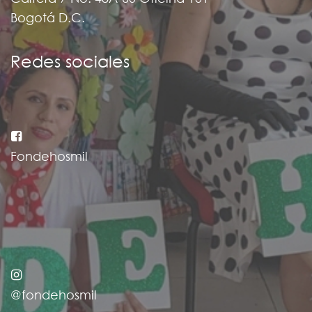
Bogotá D.C.
Redes sociales
Fondehosmil
@fondehosmil