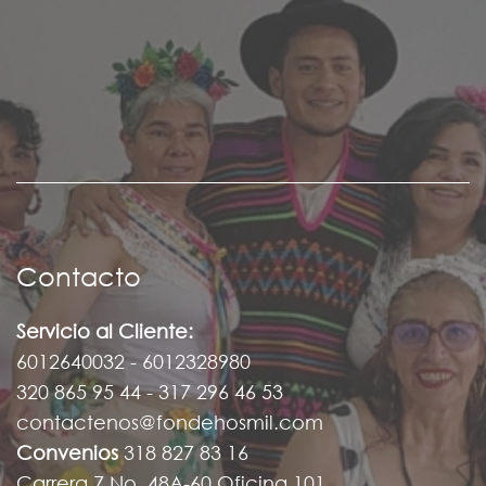
Contacto
Servicio al Cliente:
6012640032 - 6012328980
320 865 95 44 - 317 296 46 53
contactenos@fondehosmil.com
Convenios
318 827 83 16
Carrera 7 No. 48A-60 Oficina 101