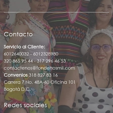
Contacto
Servicio al Cliente:
6012640032 - 6012328980
320 865 95 44 - 317 296 46 53
contactenos@fondehosmil.com
Convenios
318 827 83 16
Carrera 7 No. 48A-60 Oficina 101
Bogotá D.C.
Redes sociales