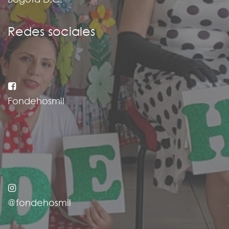
Bogotá D.C.
Redes sociales
Fondehosmil
@fondehosmil