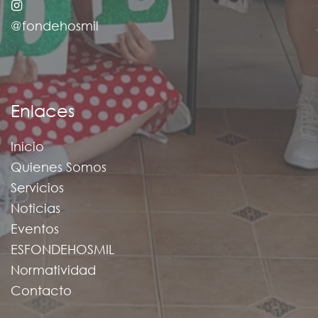
@fondehosmil
Enlaces
Inicio
Quienes Somos
Servicios
Noticias
Eventos
ESFONDEHOSMIL
Normatividad
Contacto