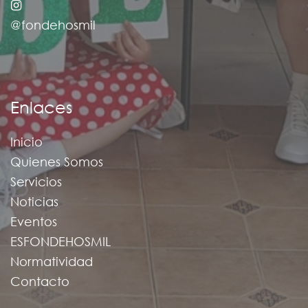
@fondehosmil
Enlaces
Inicio
Quienes Somos
Servicios
Noticias
Eventos
ESFONDEHOSMIL
Normatividad
Contacto