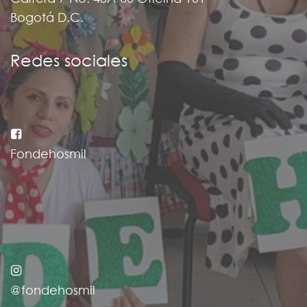
Bogotá D.C.
Redes sociales
Fondehosmil
@fondehosmil