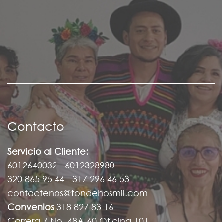
Contacto
Servicio al Cliente:
6012640032 - 6012328980
320 865 95 44 - 317 296 46 53
contactenos@fondehosmil.com
Convenios
318 827 83 16
Carrera 7 No. 48A-60 Oficina 101