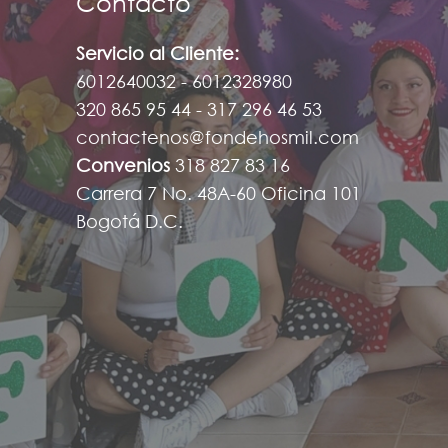
Contacto
Servicio al Cliente:
6012640032 - 6012328980
320 865 95 44 - 317 296 46 53
contactenos@fondehosmil.com
Convenios
318 827 83 16
Carrera 7 No. 48A-60 Oficina 101
Bogotá D.C.