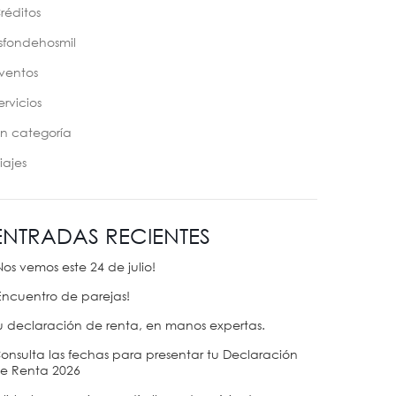
réditos
sfondehosmil
ventos
ervicios
in categoría
iajes
ENTRADAS RECIENTES
Nos vemos este 24 de julio!
Encuentro de parejas!
u declaración de renta, en manos expertas.
onsulta las fechas para presentar tu Declaración
e Renta 2026