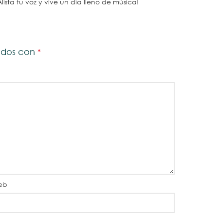
Alista tu voz y vive un día lleno de música!
cados con
*
eb