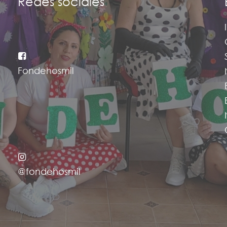
Redes sociales
Fondehosmil
@fondehosmil