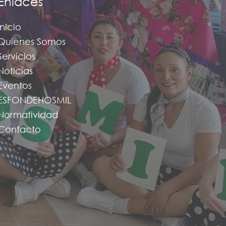
Enlaces
Inicio
Quienes Somos
Servicios
Noticias
Eventos
ESFONDEHOSMIL
Normatividad
Contacto