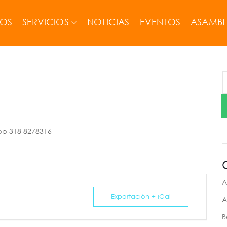
MOS
SERVICIOS
NOTICIAS
EVENTOS
ASAMBL
app 318 8278316
A
Exportación + iCal
A
B