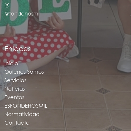
@fondehosmil
Enlaces
Inicio
Quienes Somos
Servicios
Noticias
Eventos
ESFONDEHOSMIL
Normatividad
Contacto