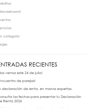
réditos
sfondehosmil
ventos
ervicios
in categoría
iajes
ENTRADAS RECIENTES
Nos vemos este 24 de julio!
Encuentro de parejas!
u declaración de renta, en manos expertas.
onsulta las fechas para presentar tu Declaración
e Renta 2026