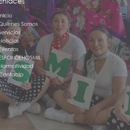
Enlaces
Inicio
Quienes Somos
Servicios
Noticias
Eventos
ESFONDEHOSMIL
Normatividad
Contacto