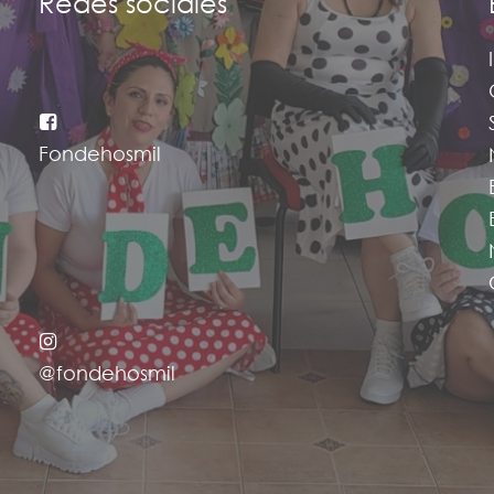
Redes sociales
Fondehosmil
@fondehosmil