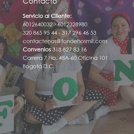
Contacto
Servicio al Cliente:
6012640032 - 6012328980
320 865 95 44 - 317 296 46 53
contactenos@fondehosmil.com
Convenios
318 827 83 16
Carrera 7 No. 48A-60 Oficina 101
Bogotá D.C.