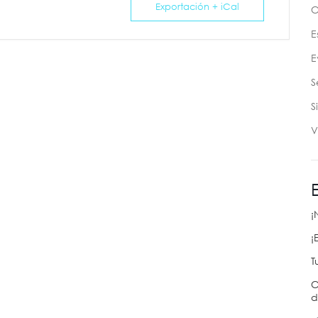
Exportación + iCal
C
E
E
S
S
V
¡
¡
T
C
d