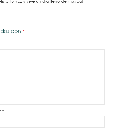
Alista tu voz y vive un día lleno de música!
cados con
*
eb