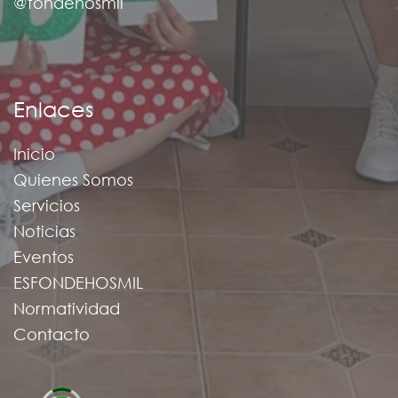
@fondehosmil
Enlaces
Inicio
Quienes Somos
Servicios
Noticias
Eventos
ESFONDEHOSMIL
Normatividad
Contacto