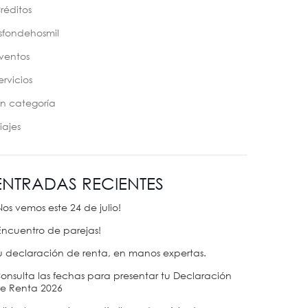
réditos
sfondehosmil
ventos
ervicios
in categoría
iajes
ENTRADAS RECIENTES
Nos vemos este 24 de julio!
Encuentro de parejas!
u declaración de renta, en manos expertas.
onsulta las fechas para presentar tu Declaración
e Renta 2026