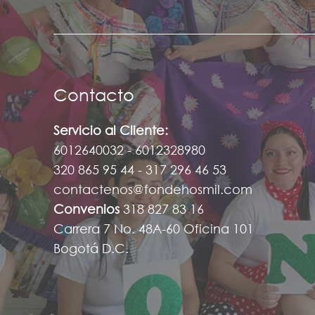
Contacto
Servicio al Cliente:
6012640032 - 6012328980
320 865 95 44 - 317 296 46 53
contactenos@fondehosmil.com
Convenios
318 827 83 16
Carrera 7 No. 48A-60 Oficina 101
Bogotá D.C.