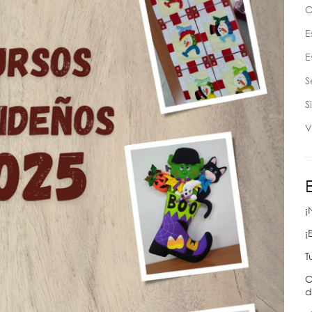
C
E
E
S
S
V
¡
¡
T
C
d