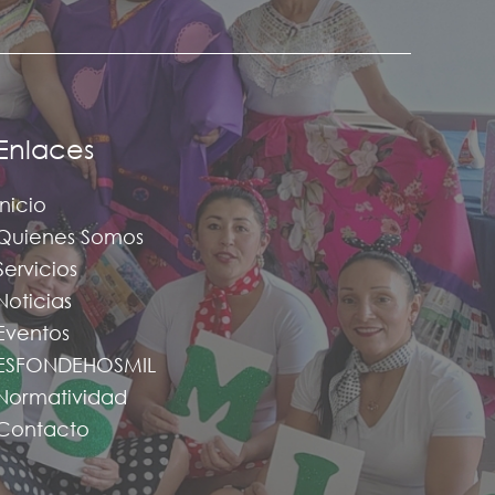
Enlaces
Inicio
Quienes Somos
Servicios
Noticias
Eventos
ESFONDEHOSMIL
Normatividad
Contacto