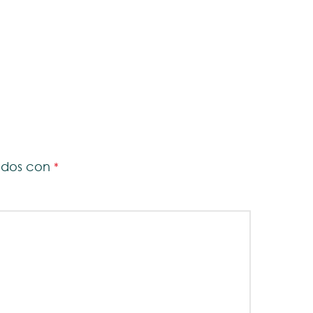
cados con
*