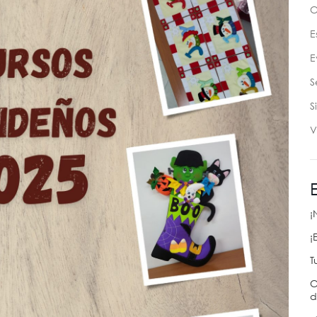
C
E
E
S
S
V
¡
¡
T
C
d