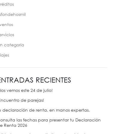
réditos
sfondehosmil
ventos
ervicios
in categoría
iajes
ENTRADAS RECIENTES
Nos vemos este 24 de julio!
Encuentro de parejas!
u declaración de renta, en manos expertas.
onsulta las fechas para presentar tu Declaración
e Renta 2026