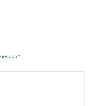
cados con
*