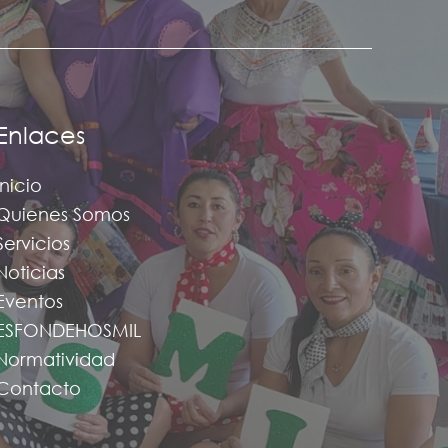
Enlaces
Inicio
Quienes Somos
Servicios
Noticias
Eventos
ESFONDEHOSMIL
Normatividad
Contacto