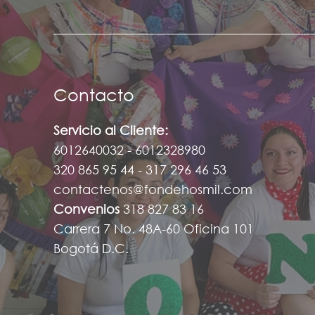
Contacto
Servicio al Cliente:
6012640032 - 6012328980
320 865 95 44 - 317 296 46 53
contactenos@fondehosmil.com
Convenios
318 827 83 16
Carrera 7 No. 48A-60 Oficina 101
Bogotá D.C.