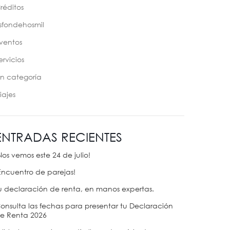
réditos
sfondehosmil
ventos
ervicios
in categoría
iajes
ENTRADAS RECIENTES
Nos vemos este 24 de julio!
Encuentro de parejas!
u declaración de renta, en manos expertas.
onsulta las fechas para presentar tu Declaración
e Renta 2026