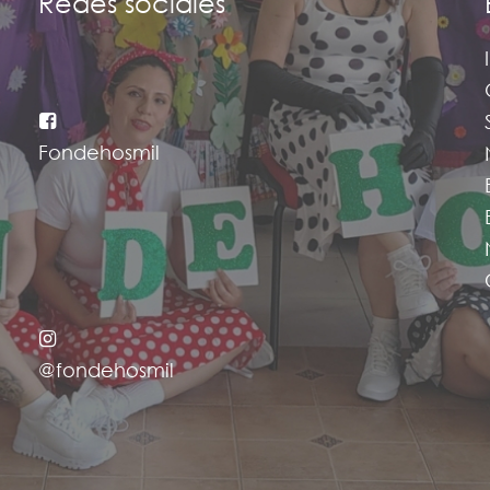
Redes sociales
Fondehosmil
@fondehosmil