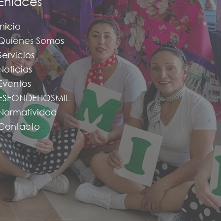
Enlaces
Inicio
Quienes Somos
Servicios
Noticias
Eventos
ESFONDEHOSMIL
Normatividad
Contacto