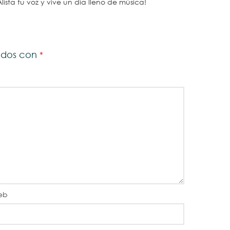
Alista tu voz y vive un día lleno de música!
cados con
*
eb