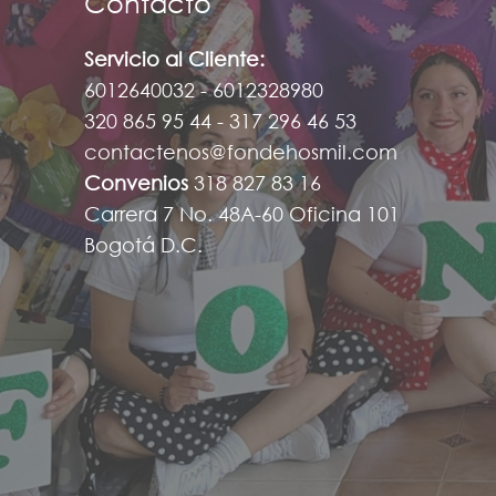
Contacto
Servicio al Cliente:
6012640032 - 6012328980
320 865 95 44 - 317 296 46 53
contactenos@fondehosmil.com
Convenios
318 827 83 16
Carrera 7 No. 48A-60 Oficina 101
Bogotá D.C.