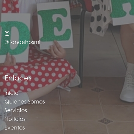
@fondehosmil
Enlaces
Inicio
Quienes Somos
Servicios
Noticias
Eventos