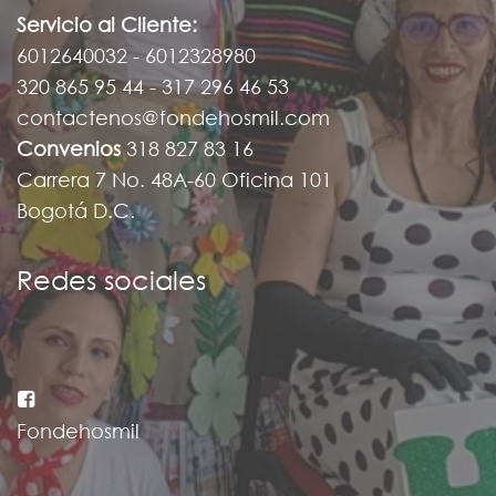
Servicio al Cliente:
6012640032 - 6012328980
320 865 95 44 - 317 296 46 53
contactenos@fondehosmil.com
Convenios
318 827 83 16
Carrera 7 No. 48A-60 Oficina 101
Bogotá D.C.
Redes sociales
Fondehosmil