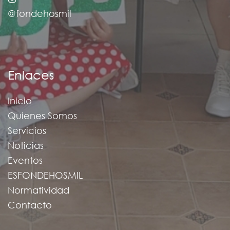
@fondehosmil
Enlaces
Inicio
Quienes Somos
Servicios
Noticias
Eventos
ESFONDEHOSMIL
Normatividad
Contacto