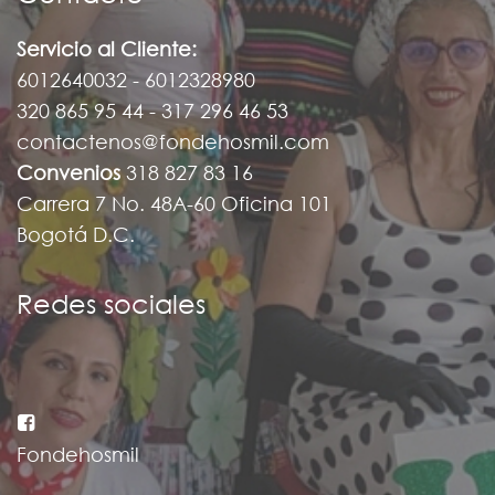
Servicio al Cliente:
6012640032 - 6012328980
320 865 95 44 - 317 296 46 53
contactenos@fondehosmil.com
Convenios
318 827 83 16
Carrera 7 No. 48A-60 Oficina 101
Bogotá D.C.
Redes sociales
Fondehosmil