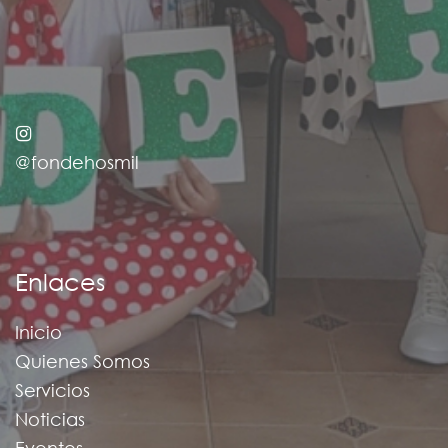
@fondehosmil
Enlaces
Inicio
Quienes Somos
Servicios
Noticias