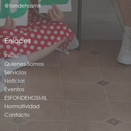
@fondehosmil
Enlaces
Inicio
Quienes Somos
Servicios
Noticias
Eventos
ESFONDEHOSMIL
Normatividad
Contacto