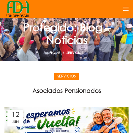
Protegido: Blog –
Noticias
HOME
SERVICIOS
SERVICIOS
Asociados Pensionados
12
JUN