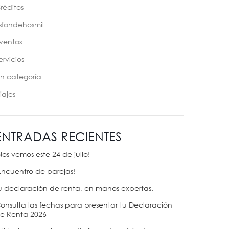
réditos
sfondehosmil
ventos
ervicios
in categoría
iajes
ENTRADAS RECIENTES
Nos vemos este 24 de julio!
Encuentro de parejas!
u declaración de renta, en manos expertas.
onsulta las fechas para presentar tu Declaración
e Renta 2026