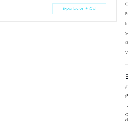
C
Exportación + iCal
E
E
S
S
V
¡
¡
T
C
d