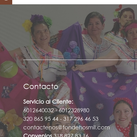
Contacto
Servicio al Cliente:
6012640032 - 6012328980
320 865 95 44 - 317 296 46 53
contactenos@fondehosmil.com
Convenios
318 827 83 16