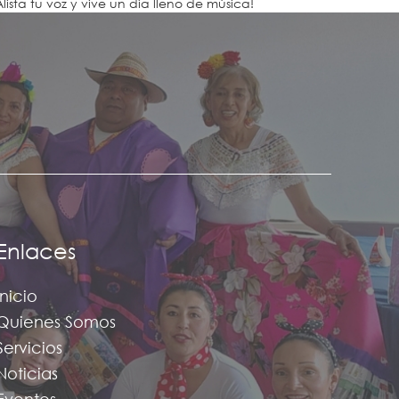
Alista tu voz y vive un día lleno de música!
Enlaces
Inicio
Quienes Somos
Servicios
Noticias