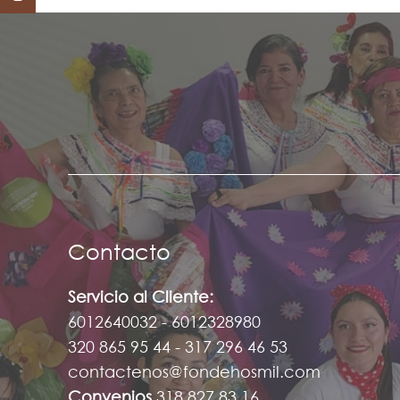
Contacto
Servicio al Cliente:
6012640032 - 6012328980
320 865 95 44 - 317 296 46 53
contactenos@fondehosmil.com
Convenios
318 827 83 16