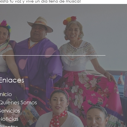
Alista tu voz y vive un día lleno de música!
Enlaces
Inicio
Quienes Somos
Servicios
Noticias