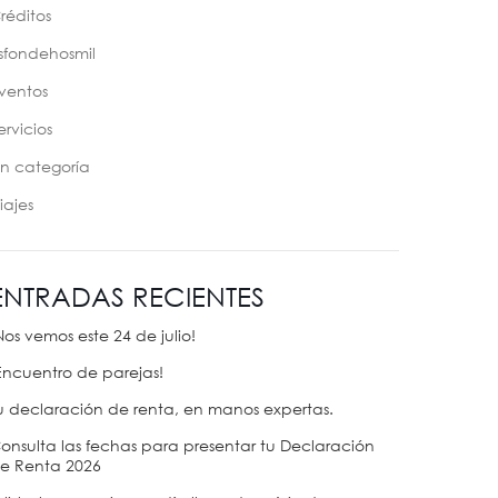
réditos
sfondehosmil
ventos
ervicios
in categoría
iajes
ENTRADAS RECIENTES
Nos vemos este 24 de julio!
Encuentro de parejas!
u declaración de renta, en manos expertas.
onsulta las fechas para presentar tu Declaración
e Renta 2026