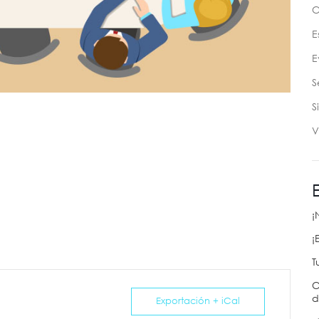
C
E
E
S
S
V
¡
¡
T
C
d
Exportación + iCal