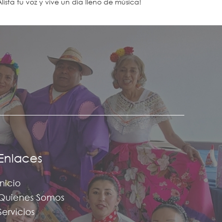
Alista tu voz y vive un día lleno de música!
Enlaces
Inicio
Quienes Somos
Servicios