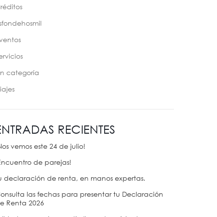
réditos
sfondehosmil
ventos
ervicios
in categoría
iajes
ENTRADAS RECIENTES
Nos vemos este 24 de julio!
Encuentro de parejas!
u declaración de renta, en manos expertas.
onsulta las fechas para presentar tu Declaración
e Renta 2026