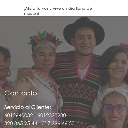
¡Alista tu voz y vive un día lleno de
música!
Contacto
Servicio al Cliente:
6012640032 - 6012328980
320 865 95 44 - 317 296 46 53