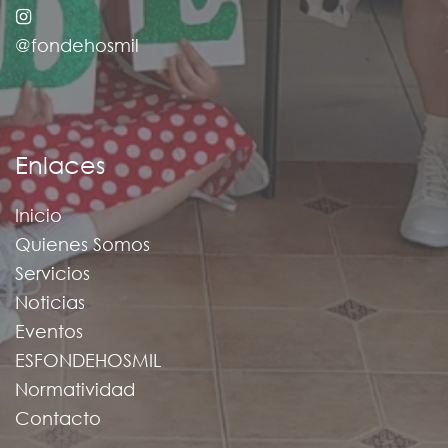
@fondehosmil
Enlaces
Inicio
Quienes Somos
Servicios
Noticias
Eventos
ESFONDEHOSMIL
Normatividad
Contacto