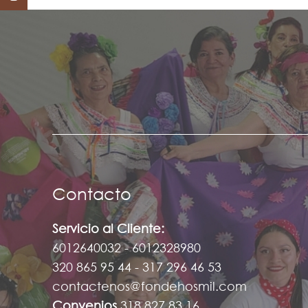
Contacto
Servicio al Cliente:
6012640032 - 6012328980
320 865 95 44 - 317 296 46 53
contactenos@fondehosmil.com
Convenios
318 827 83 16