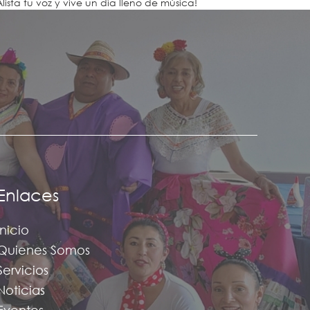
Alista tu voz y vive un día lleno de música!
Enlaces
Inicio
Quienes Somos
Servicios
Noticias