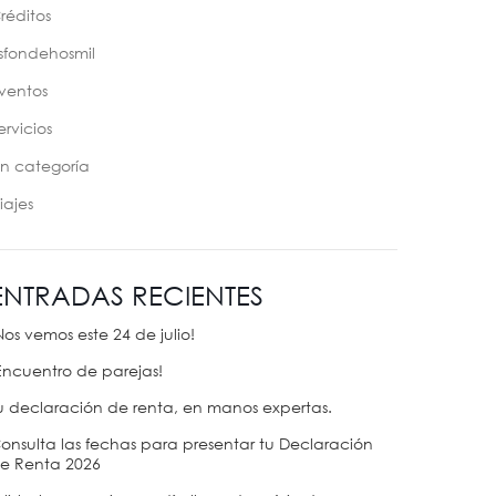
réditos
sfondehosmil
ventos
ervicios
in categoría
iajes
ENTRADAS RECIENTES
Nos vemos este 24 de julio!
Encuentro de parejas!
u declaración de renta, en manos expertas.
onsulta las fechas para presentar tu Declaración
e Renta 2026