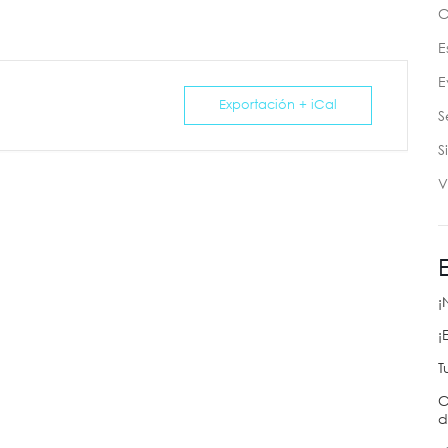
C
E
E
Exportación + iCal
S
S
V
¡
¡
T
C
d