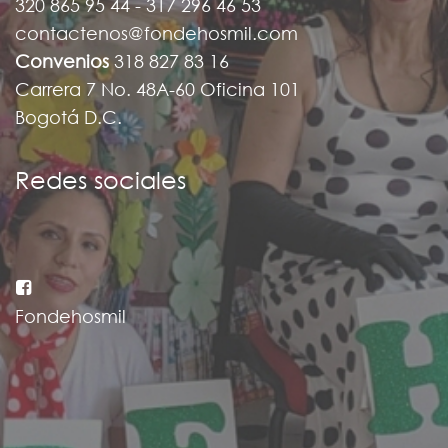
320 865 95 44 - 317 296 46 53
contactenos@fondehosmil.com
Convenios
318 827 83 16
Carrera 7 No. 48A-60 Oficina 101
Bogotá D.C.
Redes sociales
Fondehosmil