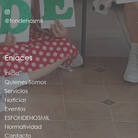
@fondehosmil
Enlaces
Inicio
Quienes Somos
Servicios
Noticias
Eventos
ESFONDEHOSMIL
Normatividad
Contacto