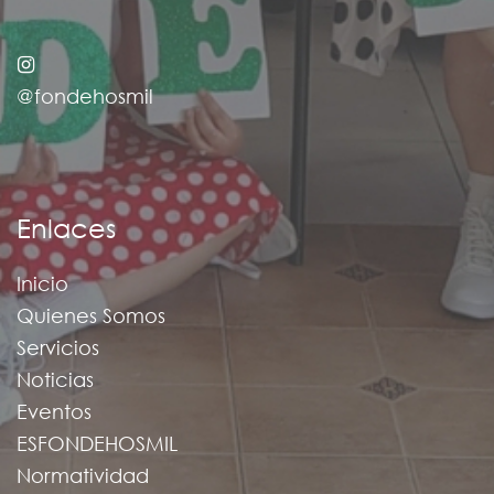
@fondehosmil
Enlaces
Inicio
Quienes Somos
Servicios
Noticias
Eventos
ESFONDEHOSMIL
Normatividad