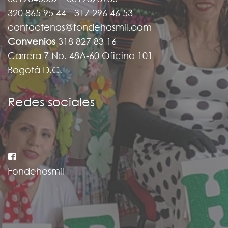
320 865 95 44 - 317 296 46 53
contactenos@fondehosmil.com
Convenios
318 827 83 16
Carrera 7 No. 48A-60 Oficina 101
Bogotá D.C.
Redes sociales
Fondehosmil