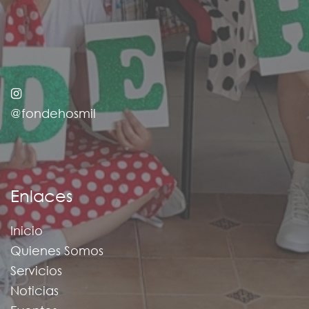
@fondehosmil
Enlaces
Inicio
Quienes Somos
Servicios
Noticias