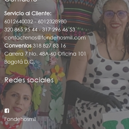
Servicio al Cliente:
6012640032 - 6012328980
320 865 95 44 - 317 296 46 53
contactenos@fondehosmil.com
Convenios
318 827 83 16
Carrera 7 No. 48A-60 Oficina 101
Bogotá D.C.
Redes sociales
Fondehosmil