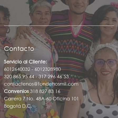
Contacto
Servicio al Cliente:
6012640032 - 6012328980
320 865 95 44 - 317 296 46 53
contactenos@fondehosmil.com
Convenios
318 827 83 16
Carrera 7 No. 48A-60 Oficina 101
Bogotá D.C.