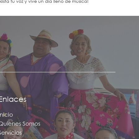
Alista tu voz y vive un día lleno de música!
Enlaces
Inicio
Quienes Somos
Servicios