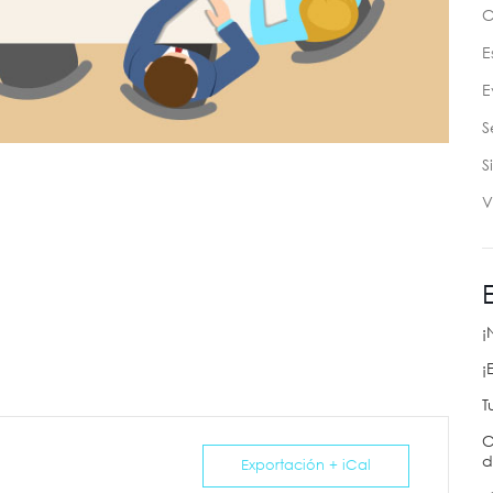
C
E
E
S
S
V
¡
¡
T
C
d
Exportación + iCal