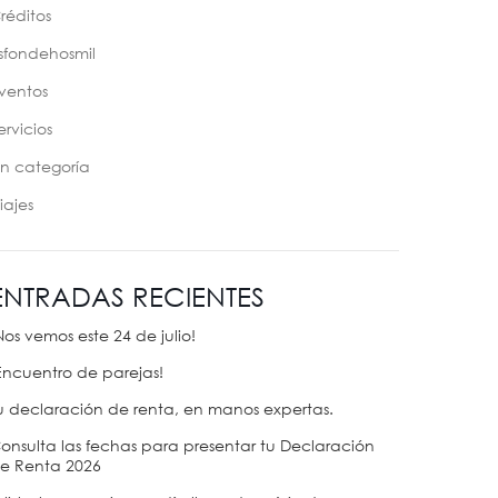
réditos
sfondehosmil
ventos
ervicios
in categoría
iajes
ENTRADAS RECIENTES
Nos vemos este 24 de julio!
Encuentro de parejas!
u declaración de renta, en manos expertas.
onsulta las fechas para presentar tu Declaración
e Renta 2026