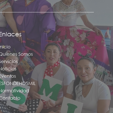
Enlaces
Inicio
Quienes Somos
Servicios
Noticias
Eventos
ESFONDEHOSMIL
Normatividad
Contacto