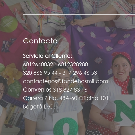
Contacto
Servicio al Cliente:
6012640032 - 6012328980
320 865 95 44 - 317 296 46 53
contactenos@fondehosmil.com
Convenios
318 827 83 16
Carrera 7 No. 48A-60 Oficina 101
Bogotá D.C.