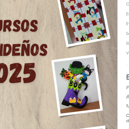
C
E
E
S
S
V
¡
¡
T
C
d