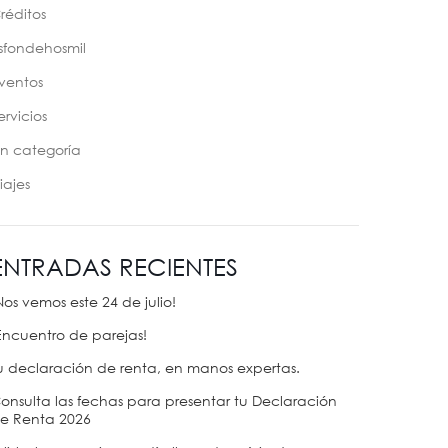
réditos
sfondehosmil
ventos
ervicios
in categoría
iajes
ENTRADAS RECIENTES
Nos vemos este 24 de julio!
Encuentro de parejas!
u declaración de renta, en manos expertas.
onsulta las fechas para presentar tu Declaración
e Renta 2026