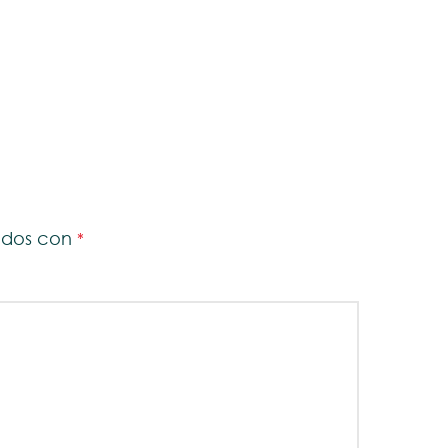
cados con
*