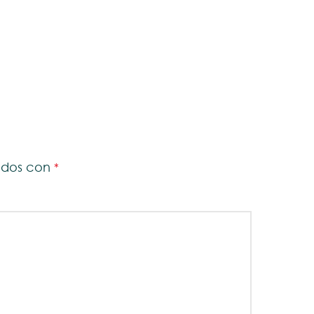
cados con
*