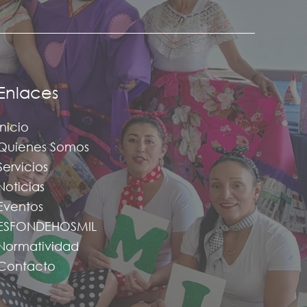
Enlaces
Inicio
Quienes Somos
Servicios
Noticias
Eventos
ESFONDEHOSMIL
Normatividad
Contacto