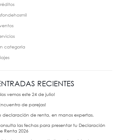
réditos
sfondehosmil
ventos
ervicios
in categoría
iajes
ENTRADAS RECIENTES
Nos vemos este 24 de julio!
Encuentro de parejas!
u declaración de renta, en manos expertas.
onsulta las fechas para presentar tu Declaración
e Renta 2026