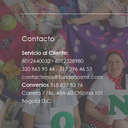
Contacto
Servicio al Cliente:
6012640032 - 6012328980
320 865 95 44 - 317 296 46 53
contactenos@fondehosmil.com
Convenios
318 827 83 16
Carrera 7 No. 48A-60 Oficina 101
Bogotá D.C.