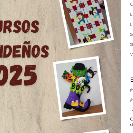
C
E
E
S
S
V
¡
¡
T
C
d